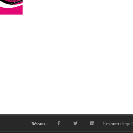
Réseaux :
lien court :
https: